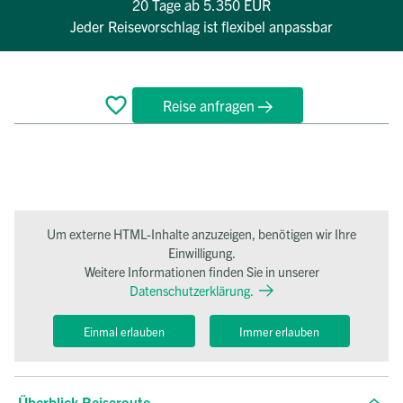
20 Tage
ab 5.350 EUR
Jeder Reisevorschlag ist flexibel anpassbar
Reise anfragen
Überblick
Reiseverlauf
Bewertungen
Termine
FAQ
Um externe HTML-Inhalte anzuzeigen, benötigen wir Ihre
Einwilligung.
Weitere Informationen finden Sie in unserer
Datenschutzerklärung.
Einmal erlauben
Immer erlauben
Überblick Reiseroute