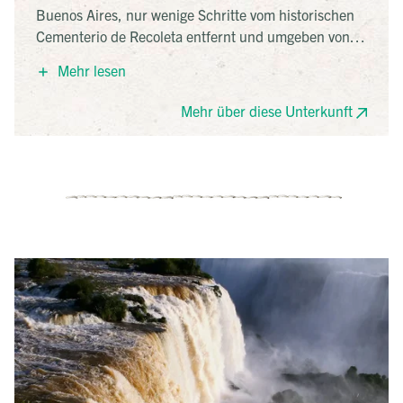
Buenos Aires, nur wenige Schritte vom historischen
Cementerio de Recoleta entfernt und umgeben von
exquisiter französischer Architektur. Das Hotel liegt
Mehr lesen
in einem der prestigeträchtigsten Viertel der Stadt,
umgeben von erstklassigen Restaurants, Bars und
Mehr über diese Unterkunft
Kunstgalerien. Es bietet 112 helle, geräumige
Zimmer, die in neutralen Farben dekoriert sind und
eine warme, einladende Atmosphäre schaffen.