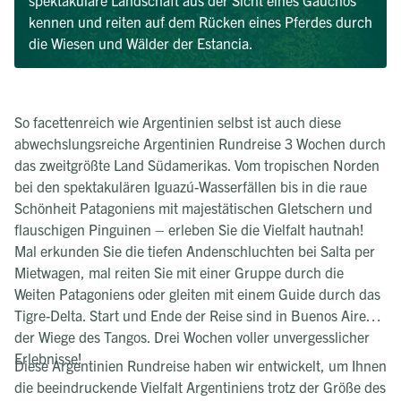
spektakuläre Landschaft aus der Sicht eines Gauchos
kennen und reiten auf dem Rücken eines Pferdes durch
die Wiesen und Wälder der Estancia.
So facettenreich wie Argentinien selbst ist auch diese
abwechslungsreiche Argentinien Rundreise 3 Wochen durch
das zweitgrößte Land Südamerikas. Vom tropischen Norden
bei den spektakulären Iguazú-Wasserfällen bis in die raue
Schönheit Patagoniens mit majestätischen Gletschern und
flauschigen Pinguinen – erleben Sie die Vielfalt hautnah!
Mal erkunden Sie die tiefen Andenschluchten bei Salta per
Mietwagen, mal reiten Sie mit einer Gruppe durch die
Weiten Patagoniens oder gleiten mit einem Guide durch das
Tigre-Delta. Start und Ende der Reise sind in Buenos Aires –
der Wiege des Tangos. Drei Wochen voller unvergesslicher
Erlebnisse!
Diese Argentinien Rundreise haben wir entwickelt, um Ihnen
die beeindruckende Vielfalt Argentiniens trotz der Größe des