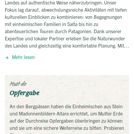
Landes auf authentische Weise näherzubringen. Unser
Fokus lag darauf, abwechslungsreiche Aktivitäten mit tiefen
kulturellen Einblicken zu kombinieren: von Begegnungen
mit einheimischen Familien in Salta bis hin zu
abenteuerlichen Touren durch Patagonien. Dank unserer
Expertise und lokaler Partner erleben Sie die Naturwunder
des Landes und gleichzeitig eine komfortable Planung. Mit
einem durchdachten Mix aus Selbstständigkeit, geführten
Mehr lesen
Touren und Transfers möchten wir Ihnen Argentinien in
seiner ganzen Pracht zeigen – eine Reise, die man einmal
im Leben machen sollte.
Must do
Opfergabe
An den Bergpässen haben die Einheimischen aus Stein
und Madonnenbildern Altare errichtet, um Mutter Erde
auf der Durchreise Opfergaben überbringen zu können
und sie um eine sichere Weiterreise zu bitten. Probieren