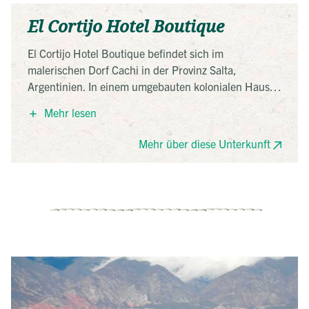
El Cortijo Hotel Boutique
El Cortijo Hotel Boutique befindet sich im
malerischen Dorf Cachi in der Provinz Salta,
Argentinien. In einem umgebauten kolonialen Haus
bietet es Zimmer mit traditioneller argentinischer
Mehr lesen
Dekoration und kostenlosem WLAN. Gäste können im
beheizten Außenpool entspannen, im Spa-Bereich
Mehr über diese Unterkunft
Massagen genießen und im Restaurant regionale
Küche probieren. Die zentrale Lage ermöglicht es,
das Dorf zu Fuß zu erkunden.