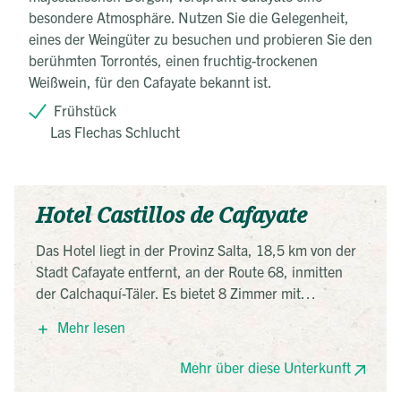
besondere Atmosphäre. Nutzen Sie die Gelegenheit,
eines der Weingüter zu besuchen und probieren Sie den
berühmten Torrontés, einen fruchtig-trockenen
Weißwein, für den Cafayate bekannt ist.
Frühstück
Las Flechas Schlucht
Hotel Castillos de Cafayate
Das Hotel liegt in der Provinz Salta, 18,5 km von der
Stadt Cafayate entfernt, an der Route 68, inmitten
der Calchaquí-Täler. Es bietet 8 Zimmer mit
Klimaanlage, Flachbild-TV und Minibar. Gäste
Mehr lesen
können den Außenpool, das Restaurant mit
regionaler Küche und den Blick auf die
Mehr über diese Unterkunft
beeindruckenden Sandsteinformationen der
Quebrada de Cafayate genießen.