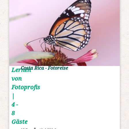
Costa Rica - Fotoreise
Lernen
von
Fotoprofis
|
4 -
8
Gäste