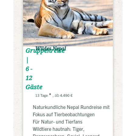
Wildes Nepal
Gruppenreise
|
6 -
12
Gäste
, ab
13 Tage
4.490 €
Naturkundliche Nepal Rundreise mit
Fokus auf Tierbeobachtungen
Für Natur- und Tierfans
Wildtiere hautnah: Tiger,
Panzernashorn, Gavial, Leopard