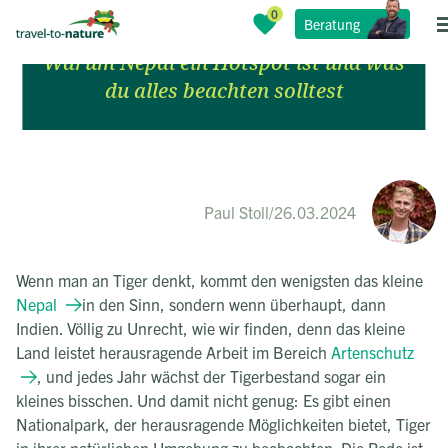
Tigerbeobachtung in Nepal
Beratung
Warum Nepal ein Hotspot ist und was
du alles beachten solltest
Paul Stoll
/
26.03.2024
Wenn man an Tiger denkt, kommt den wenigsten das kleine
Nepal
in den Sinn, sondern wenn überhaupt, dann
Indien. Völlig zu Unrecht, wie wir finden, denn das kleine
Land leistet herausragende Arbeit im Bereich
Artenschutz
, und jedes Jahr wächst der Tigerbestand sogar ein
kleines bisschen. Und damit nicht genug: Es gibt einen
Nationalpark, der herausragende Möglichkeiten bietet, Tiger