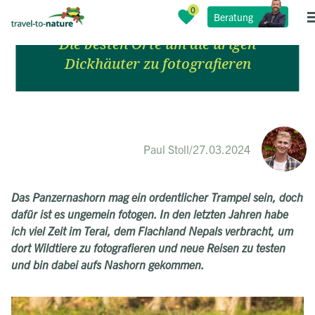
Panzernashörner in Nepal
Beratung
Die besten Orte um die urigen
Dickhäuter zu fotografieren
Paul Stoll
/
27.03.2024
Das Panzernashorn mag ein ordentlicher Trampel sein, doch
dafür ist es ungemein fotogen. In den letzten Jahren habe
ich viel Zeit im Terai, dem Flachland Nepals verbracht, um
dort Wildtiere zu fotografieren und neue Reisen zu testen
und bin dabei aufs Nashorn gekommen.