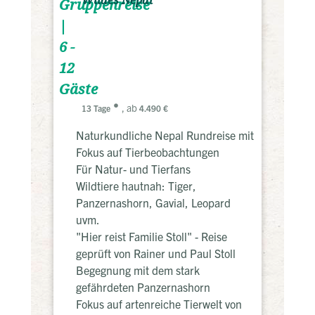
Wildes Nepal
Gruppenreise
|
6 -
12
Gäste
, ab
13 Tage
4.490 €
Naturkundliche Nepal Rundreise mit
Fokus auf Tierbeobachtungen
Für Natur- und Tierfans
Wildtiere hautnah: Tiger,
Panzernashorn, Gavial, Leopard
uvm.
"Hier reist Familie Stoll" - Reise
geprüft von Rainer und Paul Stoll
Begegnung mit dem stark
gefährdeten Panzernashorn
Fokus auf artenreiche Tierwelt von