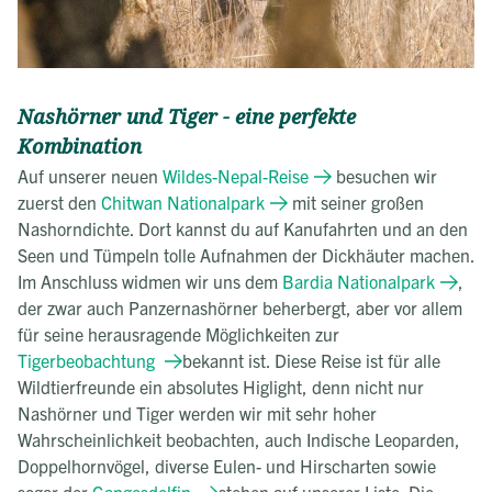
Nashörner und Tiger - eine perfekte
Kombination
Auf unserer neuen
Wildes-Nepal-Reise
besuchen wir
zuerst den
Chitwan Nationalpark
mit seiner großen
Nashorndichte. Dort kannst du auf Kanufahrten und an den
Seen und Tümpeln tolle Aufnahmen der Dickhäuter machen.
Im Anschluss widmen wir uns dem
Bardia Nationalpark
,
der zwar auch Panzernashörner beherbergt, aber vor allem
für seine herausragende Möglichkeiten zur
Tigerbeobachtung
bekannt ist. Diese Reise ist für alle
Wildtierfreunde ein absolutes Higlight, denn nicht nur
Nashörner und Tiger werden wir mit sehr hoher
Wahrscheinlichkeit beobachten, auch Indische Leoparden,
Doppelhornvögel, diverse Eulen- und Hirscharten sowie
sogar der
Gangesdelfin
stehen auf unserer Liste. Die