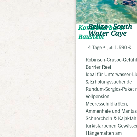
Belize - South
Kombinierbarer
Water Caye
Baustein
4 Tage
1.590 €
, ab
Robinson-Crusoe-Gefüh
Barrier Reef
Ideal für Unterwasser-L
& Erholungssuchende
Rundum-Sorglos-Paket 
Vollpension
Meeresschildkröten,
Ammenhaie und Mantas
Schnorcheln & Kajakfah
türkisfarbenen Gewäss
Hängematten am