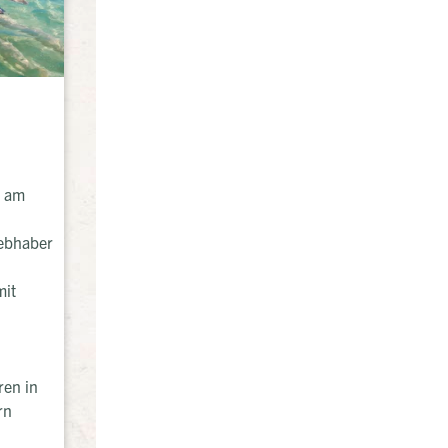
l am
iebhaber
mit
ren in
ern