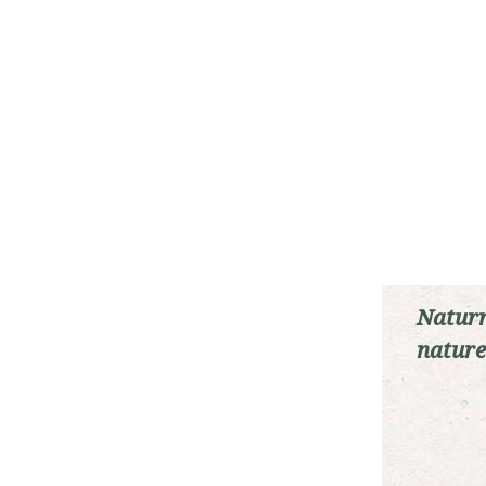
Naturr
nature