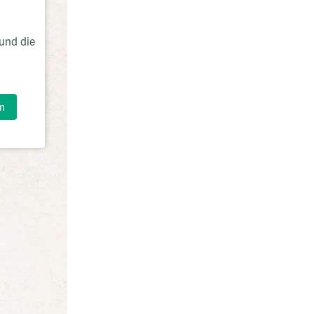
und die
n