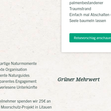
palmenbestandener
Traumstrand
Einfach mal Abschalten 
Seele baumeln lassen
Reisevorschlag anschaue
gartige Naturmomente
kte Organisation
lente Naturguides
Grüner Mehrwert
parentes Engagement
erlesene Unterkünfte
eilnehmer spenden wir 25€ an
 Moorschutz-Projekt in Litauen