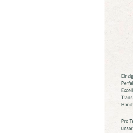
Einzi
Perfe
Excel
Trans
Handv
Pro T
unser