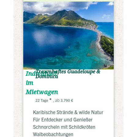
Traumhaftes Guadeloupe &
Individuell
Dominica
im
Mietwagen
, ab
22 Tage
3.790 €
Karibische Strände & wilde Natur
Für Entdecker und Genießer
Schnorcheln mit Schildkröten
Walbeobachtungen