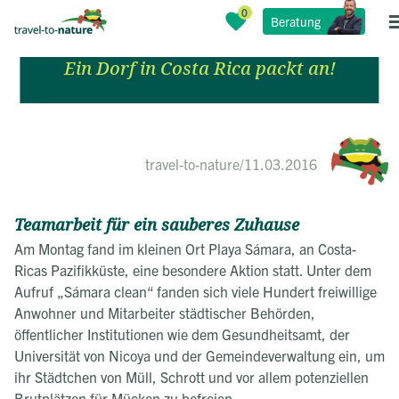
Beratung
Sámara clean
Ein Dorf in Costa Rica packt an!
travel-to-nature
/
11.03.2016
Teamarbeit für ein sauberes Zuhause
Am Montag fand im kleinen Ort Playa Sámara, an Costa-
Ricas Pazifikküste, eine besondere Aktion statt. Unter dem
Aufruf „Sámara clean“ fanden sich viele Hundert freiwillige
Anwohner und Mitarbeiter städtischer Behörden,
öffentlicher Institutionen wie dem Gesundheitsamt, der
Universität von Nicoya und der Gemeindeverwaltung ein, um
ihr Städtchen von Müll, Schrott und vor allem potenziellen
Brutplätzen für Mücken zu befreien.