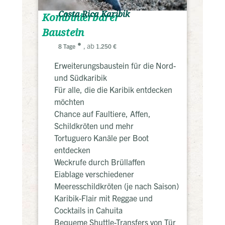
Costa Rica Karibik
Kombinierbarer
Baustein
, ab
8 Tage
1.250 €
Erweiterungsbaustein für die Nord-
und Südkaribik
Für alle, die die Karibik entdecken
möchten
Chance auf Faultiere, Affen,
Schildkröten und mehr
Tortuguero Kanäle per Boot
entdecken
Weckrufe durch Brüllaffen
Eiablage verschiedener
Meeresschildkröten (je nach Saison)
Karibik-Flair mit Reggae und
Cocktails in Cahuita
Bequeme Shuttle-Transfers von Tür