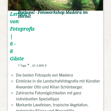
Portugal - Fotoworkshop Madeira im
Lernen
Herbst
von
Fotoprofis
|
6 -
8
Gäste
, ab
7 Tage
2.890 €
Die besten Fotospots von Madeira
Einblicke in die Landschafsfotografie mit Künstler
Alexander Otto und Kilian Schönberger.
Zahlreiche Fotomöglichkeiten mit ganz
individuellen Spezialtipps
Markante Lavafelsen, tropische Vegetation,
malerische Flüsse und Wasserfälle