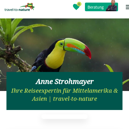
Beratung
Anne Strohmayer
Ihre Reiseexpertin für Mittelamerika &
Asien | travel-to-nature