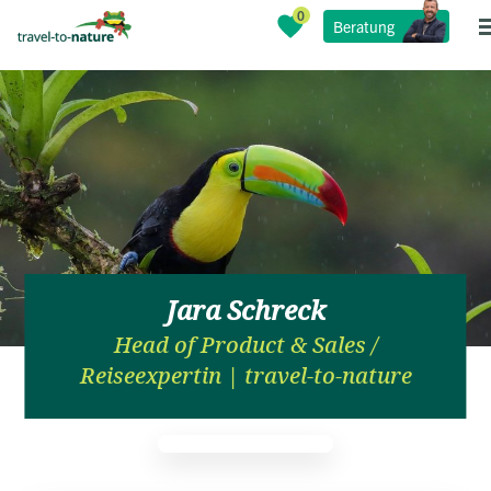
Beratung
Jara Schreck
Head of Product & Sales /
Reiseexpertin | travel-to-nature