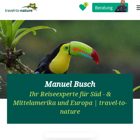
Beratung
Manuel Busch
Ihr Reiseexperte für Süd - &
Mittelamerika und Europa | travel-to-
nature