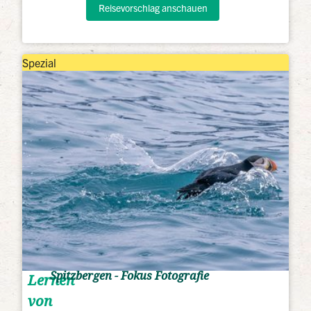
Reisevorschlag anschauen
Spezial
Spitzbergen - Fokus Fotografie
Lernen
von