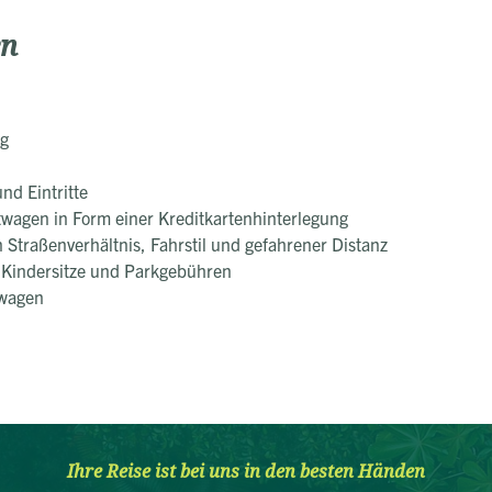
en
ng
nd Eintritte
twagen in Form einer Kreditkartenhinterlegung
 Straßenverhältnis, Fahrstil und gefahrener Distanz
 Kindersitze und Parkgebühren
twagen
Ihre Reise ist bei uns in den besten Händen