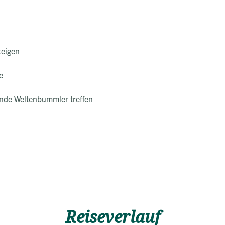
teigen
fe
nde Weltenbummler treffen
Reiseverlauf