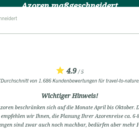
Azoren maßgeschneidert
hneidert
1 Tage
Jeder Reisevorschlag ist flexibel anpassbar
Überblick
Reiseverlauf
Bewertungen
Termine
FAQ
4.9
/ 5
(Durchschnitt von 1.686 Kundenbewertungen für travel-to-nature
Wichtiger Hinweis!
Azoren beschränken sich auf die Monate April bis Oktober. D
 empfehlen wir Ihnen, die Planung Ihrer Azorenreise ca. 6-
ngen sind zwar auch noch machbar, bedürfen aber mehr Fle