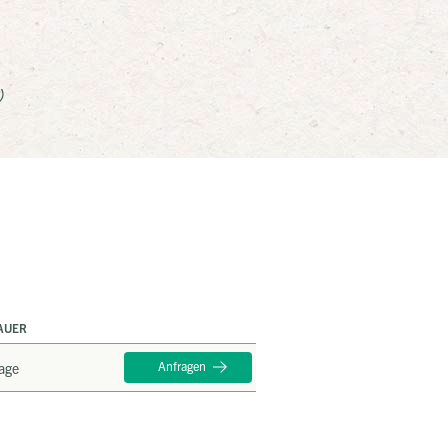
)
AUER
Anfragen
age