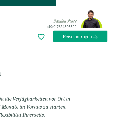
Damian Ponce
+49(0)7634505522
Reise anfragen
)
a die Verfügbarkeiten vor Ort in
8 Monate im Voraus zu starten.
xibilität Ihrerseits.