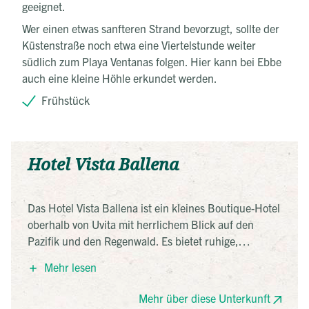
geeignet.
Wer einen etwas sanfteren Strand bevorzugt, sollte der
Küstenstraße noch etwa eine Viertelstunde weiter
südlich zum Playa Ventanas folgen. Hier kann bei Ebbe
auch eine kleine Höhle erkundet werden.
Frühstück
Hotel Vista Ballena
Das Hotel Vista Ballena ist ein kleines Boutique-Hotel
oberhalb von Uvita mit herrlichem Blick auf den
Pazifik und den Regenwald. Es bietet ruhige,
naturnahe Erholung, einen Infinity-Pool, Restaurant
Mehr lesen
und komfortable Zimmer, oft mit Meerblick. Durch
die Nähe zum Marino Ballena National Park eignet es
Mehr über diese Unterkunft
sich ideal für Naturerlebnisse wie