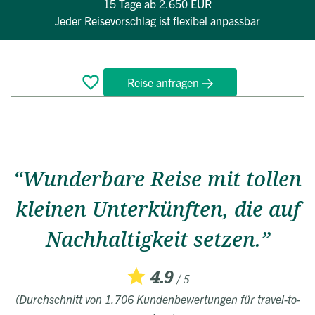
15 Tage
ab 2.650 EUR
Jeder Reisevorschlag ist flexibel anpassbar
Reise anfragen
Überblick
Reiseverlauf
Bewertungen
Termine
FAQ
“Wunderbare Reise mit tollen
kleinen Unterkünften, die auf
Nachhaltigkeit setzen.”
4.9
/ 5
(Durchschnitt von 1.706 Kundenbewertungen für travel-to-