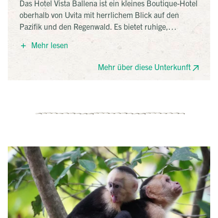
Das Hotel Vista Ballena ist ein kleines Boutique-Hotel
oberhalb von Uvita mit herrlichem Blick auf den
Pazifik und den Regenwald. Es bietet ruhige,
naturnahe Erholung, einen Infinity-Pool, Restaurant
Mehr lesen
und komfortable Zimmer, oft mit Meerblick. Durch
die Nähe zum Marino Ballena National Park eignet es
Mehr über diese Unterkunft
sich ideal für Naturerlebnisse wie
Walbeobachtungen.