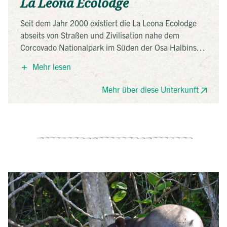
La Leona Ecolodge
Seit dem Jahr 2000 existiert die La Leona Ecolodge
abseits von Straßen und Zivilisation nahe dem
Corcovado Nationalpark im Süden der Osa Halbinsel.
Die Glamping Zelte verfügen über ein privates
Mehr lesen
Badezimmer und eine Terrase mit typischen
Holzstühlen. Einige der Zelte liegen dabei direkt am
Mehr über diese Unterkunft
Strand. Dort befinden sich zusätzlich Hängematten
für alle Gäste der Lodge.
Hinweis: Ab Carate erreicht man die Lodge nach
einer 3km langen Wanderung am Strand entlang.
Nach Absprache kann das Gepäck mit Eseln
transportiert werden.