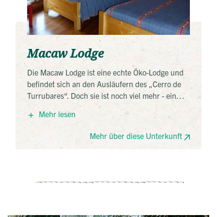
Macaw Lodge
Die Macaw Lodge ist eine echte Öko-Lodge und
befindet sich an den Ausläufern des „Cerro de
Turrubares“. Doch sie ist noch viel mehr - ein
echtes Naturparadies, umgeben von tiefgrünem
Mehr lesen
Regenwald, Naturpfaden und kleinen
Wasserfällen, die zu einer schnellen Abkühlung
Mehr über diese Unterkunft
einladen. Mahlzeiten werden hier nach dem
Prinzip „Vom Erzeuger zum Verbraucher“ auch
aus Zutaten von der eigenen Farm liebevoll
zubereitet und serviert. So auch Ihr Abendessen,
welches bereits im Preis inklusive ist.