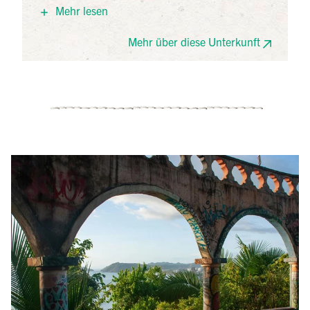
echtes Naturparadies, umgeben von tiefgrünem
Mehr lesen
Regenwald, Naturpfaden und kleinen
Wasserfällen, die zu einer schnellen Abkühlung
Mehr über diese Unterkunft
einladen. Mahlzeiten werden hier nach dem
Prinzip „Vom Erzeuger zum Verbraucher“ auch
aus Zutaten von der eigenen Farm liebevoll
zubereitet und serviert. So auch Ihr Abendessen,
welches bereits im Preis inklusive ist.