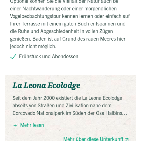
Optional können Sie die Vielfalt der Natur auch bei
einer Nachtwanderung oder einer morgendlichen
Vogelbeobachtungstour kennen lernen oder einfach auf
Ihrer Terrasse mit einem guten Buch entspannen und
die Ruhe und Abgeschiedenheit in vollen Zügen
genießen. Baden ist auf Grund des rauen Meeres hier
jedoch nicht möglich.
Frühstück und Abendessen
La Leona Ecolodge
Seit dem Jahr 2000 existiert die La Leona Ecolodge
abseits von Straßen und Zivilisation nahe dem
Corcovado Nationalpark im Süden der Osa Halbinsel.
Die Glamping Zelte verfügen über ein privates
Mehr lesen
Badezimmer und eine Terrase mit typischen
Holzstühlen. Einige der Zelte liegen dabei direkt am
Mehr über diese Unterkunft