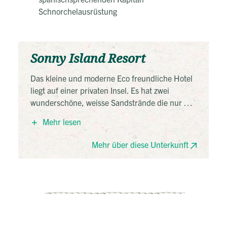
Schnorchelausrüstung
Sonny Island Resort
Das kleine und moderne Eco freundliche Hotel
liegt auf einer privaten Insel. Es hat zwei
wunderschöne, weisse Sandstrände die nur 1
Gehminute von den Bungalows liegen. Nette,
Mehr lesen
familiäre Atmosphäre und gutes Frühstück.
Ausstattung: Terrasse, Wifi
Mehr über diese Unterkunft
Zimmer: 1 Queen Size Bett, Fan, Klimaanlage
(Nachts), privates Bad