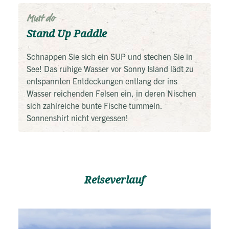
die Isla Contadora oder auch andere benachbarte
Perleninseln besuchen, werden Sie bei einem
Must do
Bootsausflug mit ziemlicher Wahrscheinlichkeit auch
Stand Up Paddle
Wale sehen!
Schnappen Sie sich ein SUP und stechen Sie in
Alle unsere Individualreisen sind Reisevorschläge, die
See! Das ruhige Wasser vor Sonny Island lädt zu
Ihnen als Ideen dienen sollen wie man eine Reise
entspannten Entdeckungen entlang der ins
gestalten kann. Wir können jedes Angebot Ihren
Wasser reichenden Felsen ein, in deren Nischen
individuellen Wünschen und Vorstellungen anpassen.
sich zahlreiche bunte Fische tummeln.
Wir beraten Sie gerne um das perfekte Angebot für Sie
Sonnenshirt nicht vergessen!
erstellen zu können.
Reiseverlauf