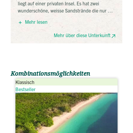
liegt auf einer privaten Insel. Es hat zwei
wunderschöne, weisse Sandstrände die nur 1
Gehminute von den Bungalows liegen. Nette,
Mehr lesen
familiäre Atmosphäre und gutes Frühstück.
Ausstattung: Terrasse, Wifi
Mehr über diese Unterkunft
Zimmer: 1 Queen Size Bett, Fan, Klimaanlage
(Nachts), privates Bad
Kombinationsmöglichkeiten
Klassisch
Bestseller