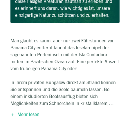
diese riesigen Kreaturen hautnah zu erleben und
es erinnert uns daran, wie wichtig es ist, unsere
einzigartige Natur zu schützen und zu erhalten.
Man glaubt es kaum, aber nur zwei Fährstunden von
Panama City entfernt taucht das Inselarchipel der
sogenannten Perleninseln mit der Isla Contadora
mitten im Pazifischen Ozean auf. Eine perfekte Auszeit
vom trubeligen Panama City oder!
In Ihrem privaten Bungalow direkt am Strand können
Sie entspannen und die Seele baumeln lassen. Bei
einem inkludierten Bootsausflug bieten sich
Möglichkeiten zum Schnorcheln in kristallklarem,
türkisfarbenem Wasser, wo sich Tiere wie
Mehr lesen
Mantarochen, Meeresschildkröten und sogar Walhaie
tummeln! Wenn Sie in den Monaten Juli bis Oktober