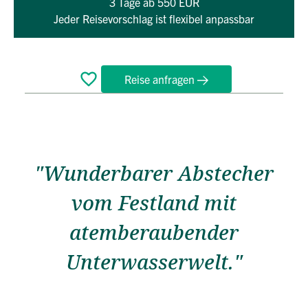
3 Tage
ab 550 EUR
Jeder Reisevorschlag ist flexibel anpassbar
Reise anfragen
Überblick
Reiseverlauf
Termine
FAQ
"Wunderbarer Abstecher
vom Festland mit
atemberaubender
Unterwasserwelt."