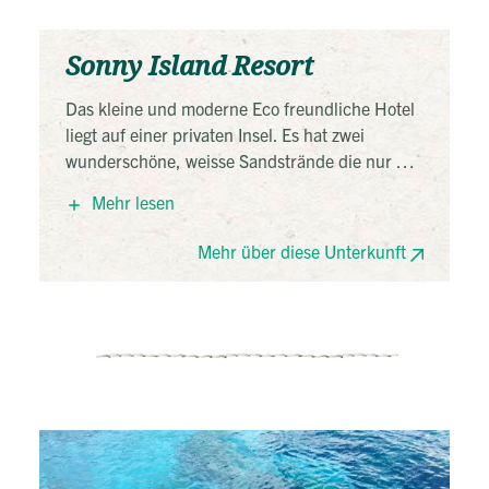
Sonny Island Resort
Das kleine und moderne Eco freundliche Hotel
liegt auf einer privaten Insel. Es hat zwei
wunderschöne, weisse Sandstrände die nur 1
Gehminute von den Bungalows liegen. Nette,
Mehr lesen
familiäre Atmosphäre und gutes Frühstück.
Ausstattung: Terrasse, Wifi
Mehr über diese Unterkunft
Zimmer: 1 Queen Size Bett, Fan, Klimaanlage
(Nachts), privates Bad