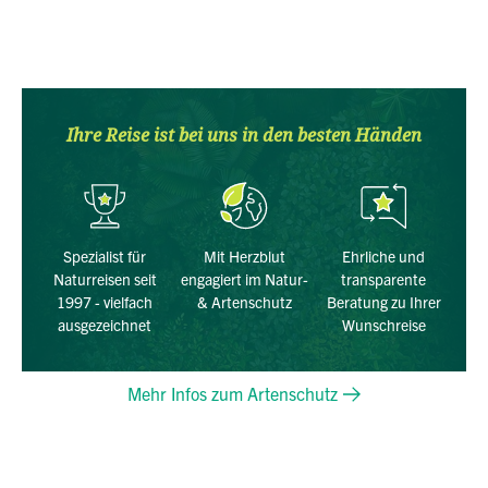
Ihre Reise ist bei uns in den besten Händen
Spezialist für
Mit Herzblut
Ehrliche und
Naturreisen seit
engagiert im Natur-
transparente
1997 - vielfach
& Artenschutz
Beratung zu Ihrer
ausgezeichnet
Wunschreise
Mehr Infos zum Artenschutz