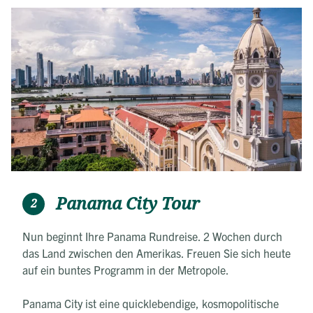
Ihres Hotels ist perfekt, um die Stadt zu erkunden.
Nur wenige Gehminuten entfernt finden Sie die bei
den Einwohnern beliebte Via Argentina mit vielen
Restaurant und Cafés. Und die Altstadt und der
Panamakanal oder der Parque Metropolitano sind
auch nicht weit.
Panama City Tour
2
Nun beginnt Ihre Panama Rundreise. 2 Wochen durch
das Land zwischen den Amerikas. Freuen Sie sich heute
auf ein buntes Programm in der Metropole.
Panama City ist eine quicklebendige, kosmopolitische