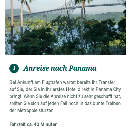
Mietwagen in das Abenteuer! Bei der Reisegestaltung haben
wir bewusst auf tägliche Programmpunkte verzichtet, so
dass Sie ganz nach Ihren Vorlieben Touren zubuchen
können. Unsere Top-Tourenvorschläge finden Sie im
Reiseverlauf!
Anreise nach Panama
1
Bei Ankunft am Flughafen wartet bereits Ihr Transfer
auf Sie, der Sie in Ihr erstes Hotel direkt in Panama City
bringt. Wenn Sie die Anreise nicht zu sehr geschafft hat,
sollten Sie sich auf jeden Fall noch in das bunte Treiben
der Metropole stürzen.
Fahrzeit ca. 40 Minuten