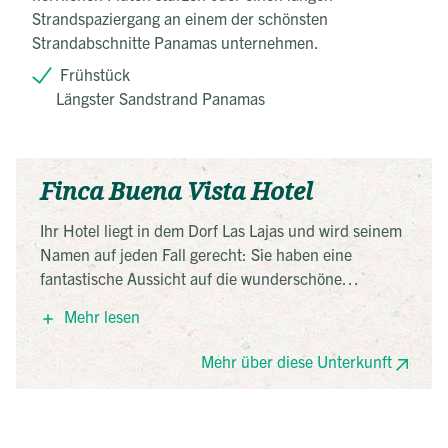
Strandspaziergang an einem der schönsten
Strandabschnitte Panamas unternehmen.
Frühstück
Längster Sandstrand Panamas
Finca Buena Vista Hotel
Ihr Hotel liegt in dem Dorf Las Lajas und wird seinem
Namen auf jeden Fall gerecht: Sie haben eine
fantastische Aussicht auf die wunderschöne
Hügellandschaft und die Berge im Hintergrund. Eine
Mehr lesen
kleine Wohlfühl-Oase zwischen Strand und Bergen.
Klein im wahrsten Sinne des Wortes, denn es gibt nur
Mehr über diese Unterkunft
vier Zimmer, weswegen hier eine sehr familiäre
Atmosphäre herrscht. Wer sich für einen Moment an
der tollen Aussicht satt gesehen hat, kann am
längsten Strand Zentralamerikas Sonne, Sand und