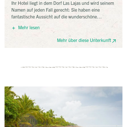
Ihr Hotel liegt in dem Dorf Las Lajas und wird seinem
Namen auf jeden Fall gerecht: Sie haben eine
fantastische Aussicht auf die wunderschöne
Hügellandschaft und die Berge im Hintergrund. Eine
Mehr lesen
kleine Wohlfühl-Oase zwischen Strand und Bergen.
Klein im wahrsten Sinne des Wortes, denn es gibt nur
Mehr über diese Unterkunft
vier Zimmer, weswegen hier eine sehr familiäre
Atmosphäre herrscht. Wer sich für einen Moment an
der tollen Aussicht satt gesehen hat, kann am
längsten Strand Zentralamerikas Sonne, Sand und
Pazifik genießen, eine Bootstour durch die
Mangrovenwälder machen oder die indigenen Dörfer
in den Bergen besuchen.