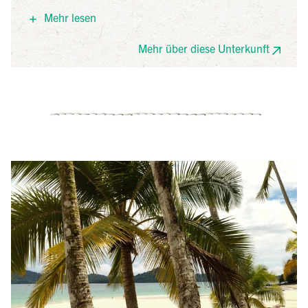
Badezimmer verfügen über Toilettenartikel,
Mehr lesen
Handtücher und einen Fön.
Morgens wird ein Frühstücksbuffet im Restaurant
Mehr über diese Unterkunft
serviert. Das Restaurant La Ranita, das sich direkt auf
dem Hotelgelände befindet, bietet eine große
Auswahl an amerikanischen Gerichten.