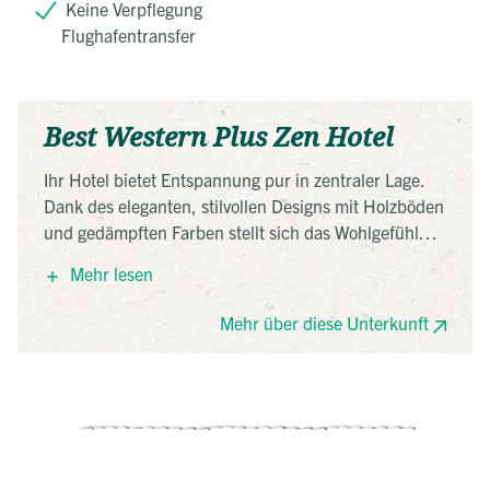
Keine Verpflegung
Flughafentransfer
Best Western Plus Zen Hotel
Ihr Hotel bietet Entspannung pur in zentraler Lage.
Dank des eleganten, stilvollen Designs mit Holzböden
und gedämpften Farben stellt sich das Wohlgefühl
quasi wie von selbst ein. Abgerundet wird das Ganze
Mehr lesen
mit einer fantastischen Aussicht von der
Dachterrasse, wo Sie kurz in den angenehm warmen
Mehr über diese Unterkunft
Pool hüpfen oder einen leckeren Cocktail genießen
können. Und das auch noch guten Gewissens: Das
Nachhaltigkeitsmanagement des Hotel reicht von
einem Wasserspar-System über Solarzellen zur
Wassererwärmung und anderen energiesparenden
Maßnahmen bis zu Recycling-Programmen. Die Lage