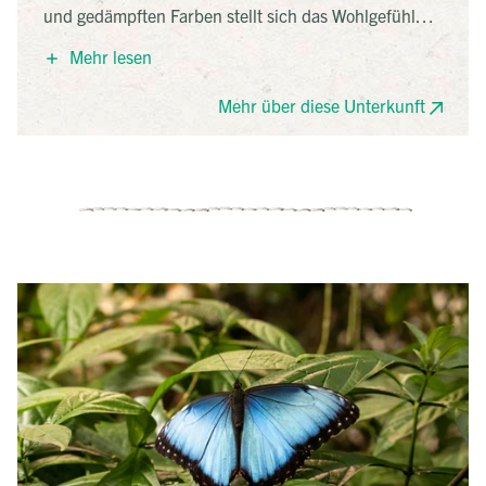
und gedämpften Farben stellt sich das Wohlgefühl
quasi wie von selbst ein. Abgerundet wird das Ganze
Mehr lesen
mit einer fantastischen Aussicht von der
Dachterrasse, wo Sie kurz in den angenehm warmen
Mehr über diese Unterkunft
Pool hüpfen oder einen leckeren Cocktail genießen
können. Und das auch noch guten Gewissens: Das
Nachhaltigkeitsmanagement des Hotel reicht von
einem Wasserspar-System über Solarzellen zur
Wassererwärmung und anderen energiesparenden
Maßnahmen bis zu Recycling-Programmen. Die Lage
Ihres Hotels ist perfekt, um die Stadt zu erkunden.
Nur wenige Gehminuten entfernt finden Sie die bei
den Einwohnern beliebte Via Argentina mit vielen
Restaurant und Cafés. Und die Altstadt und der
Panamakanal oder der Parque Metropolitano sind
auch nicht weit.