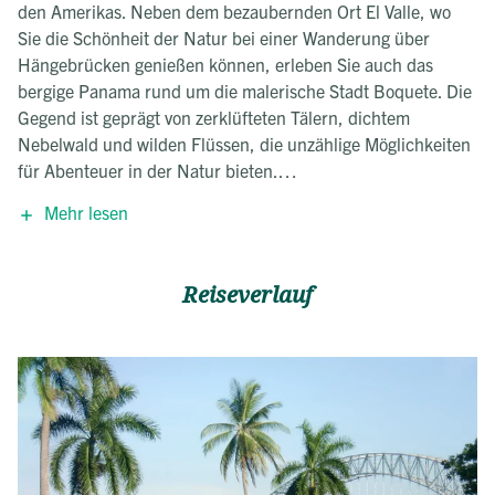
den Amerikas. Neben dem bezaubernden Ort El Valle, wo
Sie die Schönheit der Natur bei einer Wanderung über
Hängebrücken genießen können, erleben Sie auch das
bergige Panama rund um die malerische Stadt Boquete. Die
Gegend ist geprägt von zerklüfteten Tälern, dichtem
Nebelwald und wilden Flüssen, die unzählige Möglichkeiten
für Abenteuer in der Natur bieten.
Mehr lesen
Die Unterwasserwelt der Isla Coiba wartet als weiteres
Highlight auf, ebenso wie die Traumstrände in Las Lajas und
auf dem Archipel Bocas del Toro. Tauchen Sie ein in das
Reiseverlauf
karibische Flair, das an den meisten Stränden herrscht, und
passen Sie sich der lässigen Gangart der Einheimischen an.
Nach einem entspannten Drink in der Hängematte und
einem erfrischenden Sprung ins kühle Wasser fühlen Sie
sich wie ein neuer Mensch.
Machen Sie sich also auf zu einer Panama Rundreise: 2
Wochen begeben Sie sich auf eigene Faust mit dem