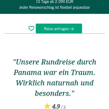
15 Tage
ab 2.090 EUR
Jeder Reisevorschlag ist flexibel anpassbar
Reise anfragen
Überblick
Reiseverlauf
Bewertungen
Termine
FAQ
"Unsere Rundreise durch
Panama war ein Traum.
Wirklich naturnah und
besonders."
4.9
/ 5