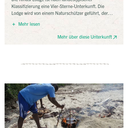
Klassifizierung eine Vier-Sterne-Unterkunft. Die
Lodge wird von einem Naturschützer geführt, der
großen Wert auf Nachhaltigkeit legt. Sie befindet sich
Mehr lesen
direkt am Strand auf einem Hügel. Der Wind weht
kühl durch die kleinen Hütten, in denen man wohnt.
Mehr über diese Unterkunft
Die Zimmer sind groß, nicht topmodern, doch sehr
gepflegt. Das Restaurant ist außergewöhnlich gut und
der kleine, feine Pool lädt zum Baden ein.