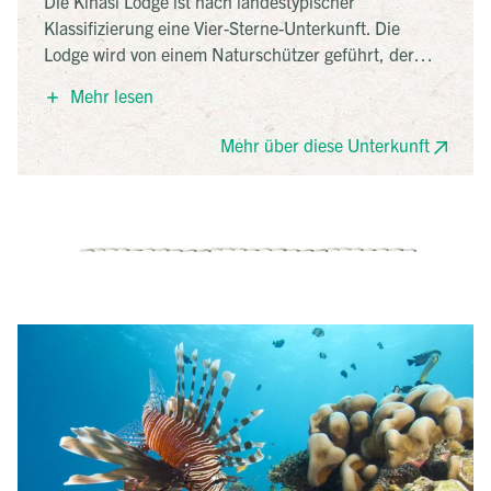
Die Kinasi Lodge ist nach landestypischer
Klassifizierung eine Vier-Sterne-Unterkunft. Die
Lodge wird von einem Naturschützer geführt, der
großen Wert auf Nachhaltigkeit legt. Sie befindet sich
Mehr lesen
direkt am Strand auf einem Hügel. Der Wind weht
kühl durch die kleinen Hütten, in denen man wohnt.
Mehr über diese Unterkunft
Die Zimmer sind groß, nicht topmodern, doch sehr
gepflegt. Das Restaurant ist außergewöhnlich gut und
der kleine, feine Pool lädt zum Baden ein.