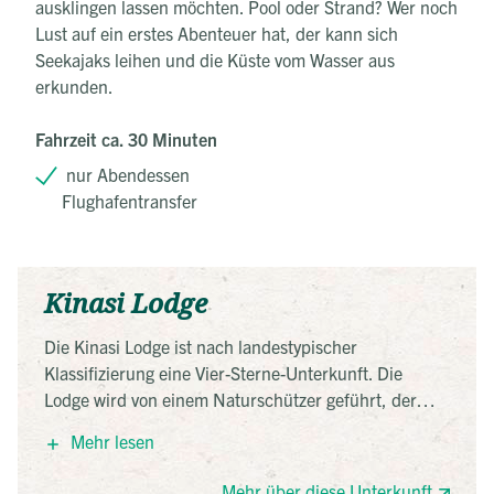
ausklingen lassen möchten. Pool oder Strand? Wer noch
Lust auf ein erstes Abenteuer hat, der kann sich
Seekajaks leihen und die Küste vom Wasser aus
erkunden.
Fahrzeit ca. 30 Minuten
nur Abendessen
Flughafentransfer
Kinasi Lodge
Die Kinasi Lodge ist nach landestypischer
Klassifizierung eine Vier-Sterne-Unterkunft. Die
Lodge wird von einem Naturschützer geführt, der
großen Wert auf Nachhaltigkeit legt. Sie befindet sich
Mehr lesen
direkt am Strand auf einem Hügel. Der Wind weht
kühl durch die kleinen Hütten, in denen man wohnt.
Mehr über diese Unterkunft