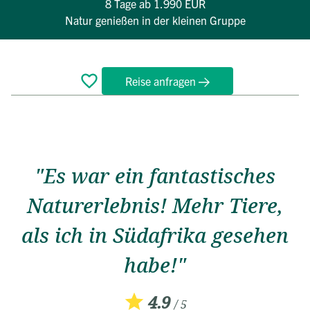
8 Tage
ab 1.990 EUR
Natur genießen in der kleinen Gruppe
Reise anfragen
Überblick
Reiseverlauf
Bewertungen
Termine
FAQ
"Es war ein fantastisches
Naturerlebnis! Mehr Tiere,
als ich in Südafrika gesehen
habe!"
4.9
/ 5