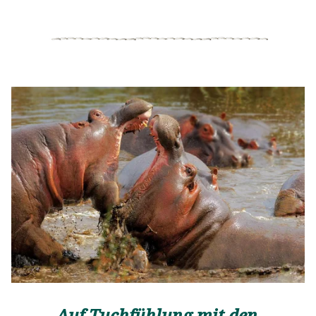
am Leben der Wildtiere. Das Camp bietet allen
nötigen Komfort und verzichtet bewusst auf
überflüssigen Luxus. Geschlafen wird in geräumigen
Canvas-Zelten mit richtigen Betten (keine Liegen).
Jedes Zelt verfügt über ein Bad mit Dusche und WC.
Das Küchenteam sorgt für gesunde und leckere
Verpflegung, während man sich auf Safari befindet.
Auf Tuchfühlung mit den