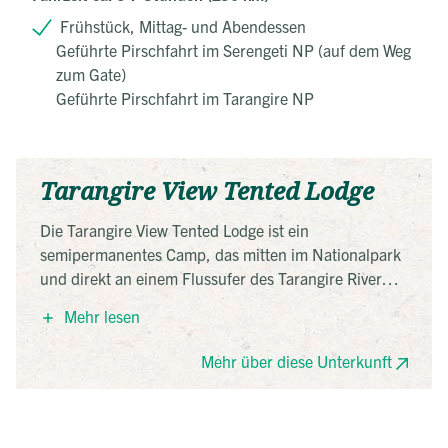
Frühstück, Mittag- und Abendessen
Geführte Pirschfahrt im Serengeti NP (auf dem Weg
zum Gate)
Geführte Pirschfahrt im Tarangire NP
Tarangire View Tented Lodge
Die Tarangire View Tented Lodge ist ein
semipermanentes Camp, das mitten im Nationalpark
und direkt an einem Flussufer des Tarangire River
gelegen ist. Semipermanent ist es deshalb, weil es in
Mehr lesen
der Regenzeit im April und Mai abgebaut wird. Im
Schatten der großen Akazien und Leberwurstbäume
Mehr über diese Unterkunft
bietet es sechs geräumige und komfortabel
eingerichtete Zelte, die ihren Besuchern äußerste
Privatsphäre bieten, während sie unvergessliche
Nächte in einem von Tansanias schönsten