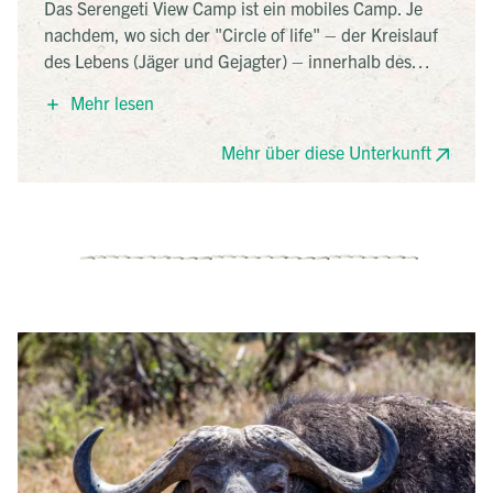
Das Serengeti View Camp ist ein mobiles Camp. Je
nachdem, wo sich der "Circle of life" – der Kreislauf
des Lebens (Jäger und Gejagter) – innerhalb des
Nationalparks gerade befindet, dahin wandert auch
Mehr lesen
das Camp. Im Verlauf des Jahres werden die
spektakulärsten und natürlich am besten für die
Mehr über diese Unterkunft
Tierbeobachtung geeigneten Stellen ausgewählt,
damit die Besucher immer möglichst nah dran sind
am Leben der Wildtiere. Das Camp bietet allen
nötigen Komfort und verzichtet bewusst auf
überflüssigen Luxus. Geschlafen wird in geräumigen
Canvas-Zelten mit richtigen Betten (keine Liegen).
Jedes Zelt verfügt über ein Bad mit Dusche und WC.
Das Küchenteam sorgt für gesunde und leckere
Verpflegung, während man sich auf Safari befindet.