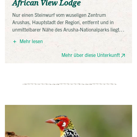
African View Lodge
Nur einen Steinwurf vom wuseligen Zentrum
Arushas, Hauptstadt der Region, entfernt und in
unmittelbarer Nähe des Arusha-Nationalparks liegt
die idyllische African View Lodge. Die zwanzig
Mehr lesen
gemütlich eingerichteten Bungalows sind um den
Pool der Lodge angeordnet und laden zum
Mehr über diese Unterkunft
Entspannen ein. Für das perfekte Panorama sorgt der
mächtige Mount Meru, der im Hintergrund aus dem
Grün des tropischen Gartens der Lodge und des
Parks herausragt. Im Restaurant werden leckere
Speisen mit frischen Zutaten aus dem hauseigenen
Garten serviert.