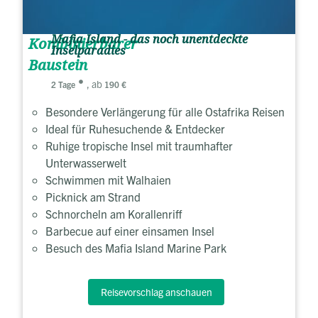
Mafia Island - das noch unentdeckte
Kombinierbarer
Inselparadies
Baustein
, ab
2 Tage
190 €
Besondere Verlängerung für alle Ostafrika Reisen
Ideal für Ruhesuchende & Entdecker
Ruhige tropische Insel mit traumhafter
Unterwasserwelt
Schwimmen mit Walhaien
Picknick am Strand
Schnorcheln am Korallenriff
Barbecue auf einer einsamen Insel
Besuch des Mafia Island Marine Park
Reisevorschlag anschauen