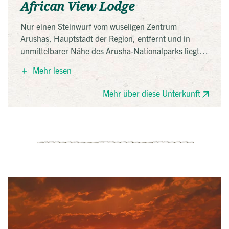
African View Lodge
Nur einen Steinwurf vom wuseligen Zentrum
Arushas, Hauptstadt der Region, entfernt und in
unmittelbarer Nähe des Arusha-Nationalparks liegt
die idyllische African View Lodge. Die zwanzig
Mehr lesen
gemütlich eingerichteten Bungalows sind um den
Pool der Lodge angeordnet und laden zum
Mehr über diese Unterkunft
Entspannen ein. Für das perfekte Panorama sorgt der
mächtige Mount Meru, der im Hintergrund aus dem
Grün des tropischen Gartens der Lodge und des
Parks herausragt. Im Restaurant werden leckere
Speisen mit frischen Zutaten aus dem hauseigenen
Garten serviert.