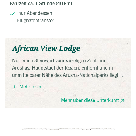
Fahrzeit ca. 1 Stunde (40 km)
nur Abendessen
Flughafentransfer
African View Lodge
Nur einen Steinwurf vom wuseligen Zentrum
Arushas, Hauptstadt der Region, entfernt und in
unmittelbarer Nähe des Arusha-Nationalparks liegt
die idyllische African View Lodge. Die zwanzig
Mehr lesen
gemütlich eingerichteten Bungalows sind um den
Pool der Lodge angeordnet und laden zum
Mehr über diese Unterkunft
Entspannen ein. Für das perfekte Panorama sorgt der
mächtige Mount Meru, der im Hintergrund aus dem
Grün des tropischen Gartens der Lodge und des
Parks herausragt. Im Restaurant werden leckere
Speisen mit frischen Zutaten aus dem hauseigenen