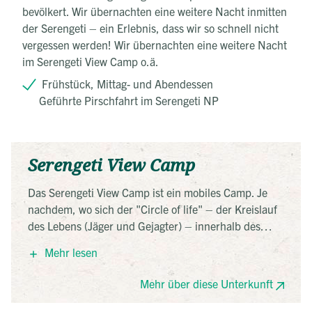
bevölkert. Wir übernachten eine weitere Nacht inmitten
der Serengeti – ein Erlebnis, dass wir so schnell nicht
vergessen werden! Wir übernachten eine weitere Nacht
im Serengeti View Camp o.ä.
Frühstück, Mittag- und Abendessen
Geführte Pirschfahrt im Serengeti NP
Serengeti View Camp
Das Serengeti View Camp ist ein mobiles Camp. Je
nachdem, wo sich der "Circle of life" – der Kreislauf
des Lebens (Jäger und Gejagter) – innerhalb des
Nationalparks gerade befindet, dahin wandert auch
Mehr lesen
das Camp. Im Verlauf des Jahres werden die
spektakulärsten und natürlich am besten für die
Mehr über diese Unterkunft
Tierbeobachtung geeigneten Stellen ausgewählt,
damit die Besucher immer möglichst nah dran sind