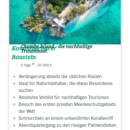
Chumbe Island - die nachhaltige
Kombinierbarer
Trauminsel
Baustein
, ab
2 Tage
300 €
Verlängerung abseits der üblichen Routen
Ideal für Naturliebhaber, die etwas Besonderes
suchen
Absolutes Vorbild für nachhaltigen Tourismus
Besuch des ersten privaten Meeresschutzgebiets
der Welt
Schnorcheln an einem unberührten Korallenriff
Abendspaziergang zu den riesigen Palmendieben