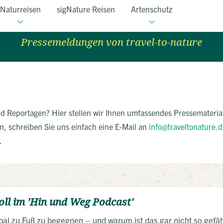
Naturreisen
sigNature Reisen
Artenschutz
Pressetexte
Pressemeldungen von travel-to-nature
und Reportagen? Hier stellen wir Ihnen umfassendes Pressematerial
n, schreiben Sie uns einfach eine E-Mail an
info@traveltonature.d
0.
oll im 'Hin und Weg Podcast'
epal zu Fuß zu begegnen – und warum ist das gar nicht so gefäh