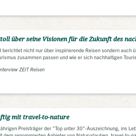
toll über seine Visionen für die Zukunft des na
l berichtet nicht nur über inspirierende Reisen sondern auch 
urismus zusammen passen und wie er sich nachhaltigen Tourism
nterview ZEIT Reisen
tig mit travel-to-nature
ährigen Preisträger der "Top unter 30"-Auszeichnung, ins L
mit dem renommierten Anbieter von Natururlauben, travel-to-n