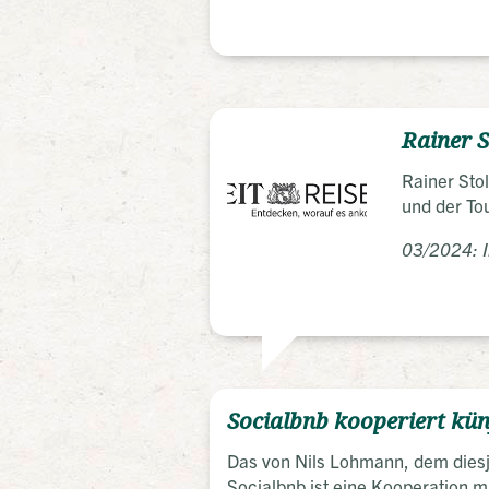
Rainer S
Rainer Stol
und der To
03/2024: I
Socialbnb kooperiert künf
Das von Nils Lohmann, dem diesj
Socialbnb ist eine Kooperation 