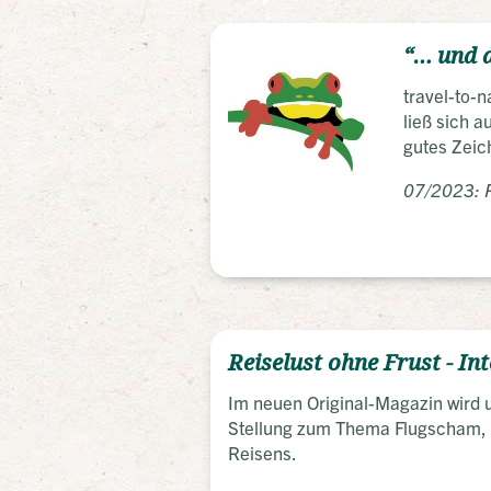
“… und 
travel-to-n
ließ sich a
gutes Zeic
07/2023: P
Reiselust ohne Frust - In
Im neuen Original-Magazin wird u
Stellung zum Thema Flugscham, N
Reisens.