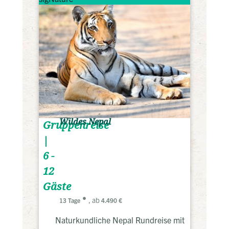
Wildes Nepal
Gruppenreise
|
6 -
12
Gäste
, ab
13 Tage
4.490 €
Naturkundliche Nepal Rundreise mit