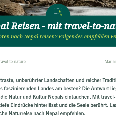
al Reisen - mit travel-to-na
hten nach Nepal reisen? Folgendes empfehlen wi
ravel-to-nature
Maria
traste, unberührter Landschaften und reicher Tradi
 faszinierenden Landes am besten? Die Antwort liegt
n die Natur und Kultur Nepals eintauchen. Mit travel
tiefe Eindrücke hinterlässt und die Seele berührt. L
liche Naturreise nach Nepal empfehlen.