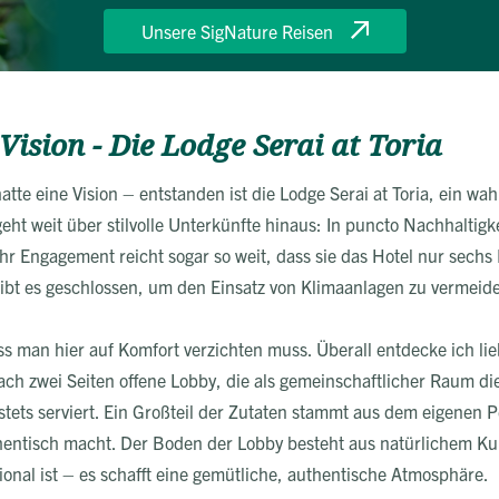
Unsere SigNature Reisen
Vision - Die Lodge Serai at Toria
te eine Vision – entstanden ist die Lodge Serai at Toria, ein wah
geht weit über stilvolle Unterkünfte hinaus: In puncto Nachhalti
r Engagement reicht sogar so weit, dass sie das Hotel nur sechs
bt es geschlossen, um den Einsatz von Klimaanlagen zu vermeid
s man hier auf Komfort verzichten muss. Überall entdecke ich li
ach zwei Seiten offene Lobby, die als gemeinschaftlicher Raum di
 stets serviert. Ein Großteil der Zutaten stammt aus dem eigenen 
hentisch macht. Der Boden der Lobby besteht aus natürlichem Ku
onal ist – es schafft eine gemütliche, authentische Atmosphäre.