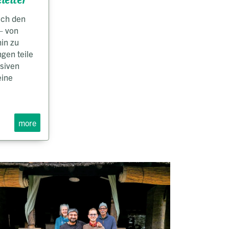
leiter
ach den
– von
hin zu
gen teile
nsiven
eine
more