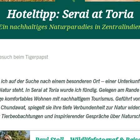
Hoteltipp: Serai at Toria
Ein nachhaltiges Naturparadies in Zentralindie
 Besuch beim Tigerpapst
ich auf der Suche nach einem besonderen Ort – einer Unterkunft,
atur steht. In Serai at Toria wurde ich fündig. Gelegen am Rande
dge komfortables Wohnen mit nachhaltigem Tourismus. Geführt v
undawat, spiegelt sie ihre tiefe Verbundenheit zur Natur wider.
r Tierbeobachtungen und inspirierender Gespräche über Natursc