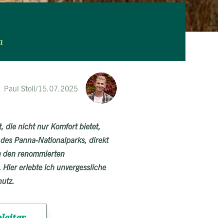
n
Paul Stoll
/
15.07.2025
 die nicht nur Komfort bietet,
 des Panna-Nationalparks, direkt
on den renommierten
 Hier erlebte ich unvergessliche
hutz.