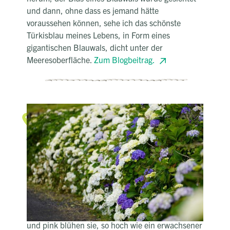
und dann, ohne dass es jemand hätte
voraussehen können, sehe ich das schönste
Türkisblau meines Lebens, in Form eines
gigantischen Blauwals, dicht unter der
Meeresoberfläche.
Zum Blogbeitrag.
Blumenmeer
Hortensienblüte auf den Azoren
Mein Blick folgt der sanften Topografie der mich
umgebenden Landschaft. Der kühle Fahrtwind
streicht über mein Gesicht, während ich mit
meinem Mietauto einer gewundenen
Küstenstraße folge. Die kleine Straße ist gesäumt
von farbenprächtigen Hortensien. Lila, blau, weiß
und pink blühen sie, so hoch wie ein erwachsener