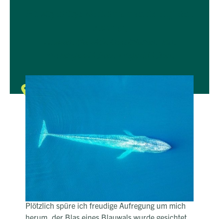
Einzigartige Naturmomente auf den
Azoren
Lassen Sie sich inspirieren von
unvergesslichen Augenblicken
Unvergessliche Augenblicke
Türkisblau erstrahlt der Blauwal
neben uns
Das kleine Boot unter mir schaukelt sanft auf den
tiefblauen Wellen des Atlantiks. Ich rieche die
salzig frische Luft und freue mich über die
warmen Sonnenstrahlen auf meiner Haut. Hinter
mir erhebt sich der Vulkankegel des Pico
imposant über die schwarz-grüne Küstenlinie.
Plötzlich spüre ich freudige Aufregung um mich
herum, der Blas eines Blauwals wurde gesichtet