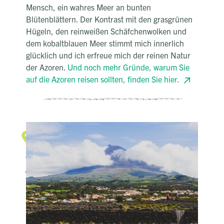
Mensch, ein wahres Meer an bunten
Blütenblättern. Der Kontrast mit den grasgrünen
Hügeln, den reinweißen Schäfchenwolken und
dem kobaltblauen Meer stimmt mich innerlich
glücklich und ich erfreue mich der reinen Natur
der Azoren.
Und noch mehr Gründe, warum Sie
auf die Azoren reisen sollten, finden Sie hier.
Vielfalt
Nicht nur die Artenvielfalt der
Azoren hat mich verzaubert
Ich betrete wieder festen Boden. Mein Ausflug zu
den Walen und Delfinen vor der Küste der Insel
Pico hat mich sprachlos gemacht. Die freudige
Energie der verspielten Meeresbewohner hat sich