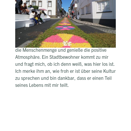
Die Luft ist erfüllt vom geselligen Treiben und dem
Stimmengewirr der Inselbewohner. Heute findet
das „Festa do Senhor Santo Cristo dos Milagres“
statt. Die schwarzen Pflastersteine in den Gassen
der Stadt sind mit allerhand Blumen, Blättern
und Zweigen geschmückt. Ich mische mich unter
die Menschenmenge und genieße die positive
Atmosphäre. Ein Stadtbewohner kommt zu mir
und fragt mich, ob ich denn weiß, was hier los ist.
Ich merke ihm an, wie froh er ist über seine Kultur
zu sprechen und bin dankbar, dass er einen Teil
seines Lebens mit mir teilt.