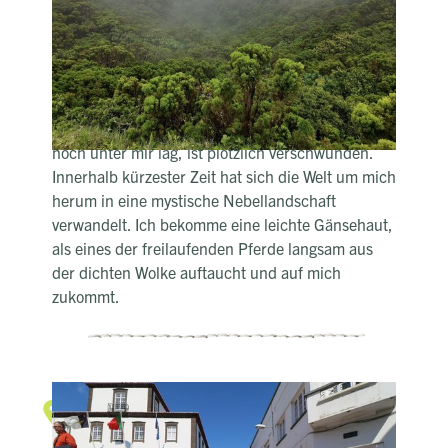
schnell sich das Wetter auf den Azoren ändern
kann. Vor wenigen Minuten noch ließ die Sonne
die Landschaft in einem goldgelben Licht
erstrahlen. Jetzt stehe ich im Nebel. Millionen
feine Wassertröpfchen kühlen meine nackte Haut
und der mächtige Vulkankrater, der bis eben
noch unter mir lag, ist plötzlich verschwunden.
Innerhalb kürzester Zeit hat sich die Welt um mich
herum in eine mystische Nebellandschaft
verwandelt. Ich bekomme eine leichte Gänsehaut,
als eines der freilaufenden Pferde langsam aus
der dichten Wolke auftaucht und auf mich
zukommt.
Die Fiestas der Azoren
Fiestas