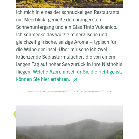
auf mich übertragen. Ein paar Meter weiter setze
ich mich in eines der schnuckeligen Restaurants
mit Meerblick, genieße den orangeroten
Sonnenuntergang und ein Glas Tinto Vulcanico.
Ich schmecke das würzig mineralische und
gleichzeitig frische, salzige Aroma – typisch für
die Weine der Insel. Über mir sehe ich zwei
krächzende Sepiasturmtaucher, die von einem
langen Tag auf hoher See zurück in ihre Nisthöhle
fliegen.
Welche Azoreninsel für Sie die richtige ist,
können Sie hier erfahren.
Wolkenwunder
Das Wetter auf den Azoren
Jedes Mal bin ich aufs Neue überrascht, wie