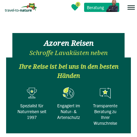
Beratung
Azoren Reisen
Schroffe Lavaküsten neben
samtgrünen Hügeln und tiefblauem
Ihre Reise ist bei uns in den besten
Meer
Händen
Spezialist für
engagiert im
transparente
Naturreisen seit
Natur- &
Beratung zu
1997
Artenschutz
Ihrer
Wunschreise