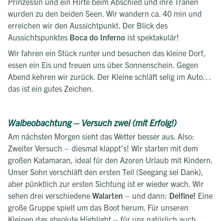
Prinzessin und ein Hirte beim Abschied und ihre Tränen
wurden zu den beiden Seen. Wir wandern ca. 40 min und
erreichen wir den Aussichtpunkt. Der Blick des
Aussichtspunktes
Boca do Inferno
ist spektakulär!
Wir fahren ein Stück runter und besuchen das kleine Dorf,
essen ein Eis und freuen uns über Sonnenschein. Gegen
Abend kehren wir zurück. Der Kleine schläft selig im Auto…
das ist ein gutes Zeichen.
Walbeobachtung – Versuch zwei (mit Erfolg!)
Am nächsten Morgen sieht das Wetter besser aus. Also:
Zweiter Versuch – diesmal klappt’s! Wir starten mit dem
großen Katamaran, ideal für den Azoren Urlaub mit Kindern.
Unser Sohn verschläft den ersten Teil (Seegang sei Dank),
aber pünktlich zur ersten Sichtung ist er wieder wach. Wir
sehen drei verschiedene
Walarten
– und dann:
Delfine!
Eine
große Gruppe spielt um das Boot herum. Für unseren
Kleinen das absolute Highlight – für uns natürlich auch.