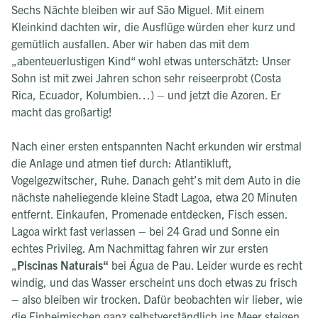
Sechs Nächte bleiben wir auf São Miguel. Mit einem
Kleinkind dachten wir, die Ausflüge würden eher kurz und
gemütlich ausfallen. Aber wir haben das mit dem
„abenteuerlustigen Kind“ wohl etwas unterschätzt: Unser
Sohn ist mit zwei Jahren schon sehr reiseerprobt (Costa
Rica, Ecuador, Kolumbien…) – und jetzt die Azoren. Er
macht das großartig!
Nach einer ersten entspannten Nacht erkunden wir erstmal
die Anlage und atmen tief durch: Atlantikluft,
Vogelgezwitscher, Ruhe. Danach geht’s mit dem Auto in die
nächste naheliegende kleine Stadt Lagoa, etwa 20 Minuten
entfernt. Einkaufen, Promenade entdecken, Fisch essen.
Lagoa wirkt fast verlassen – bei 24 Grad und Sonne ein
echtes Privileg. Am Nachmittag fahren wir zur ersten
„
Piscinas Naturais“
bei Água de Pau. Leider wurde es recht
windig, und das Wasser erscheint uns doch etwas zu frisch
– also bleiben wir trocken. Dafür beobachten wir lieber, wie
die Einheimischen ganz selbstverständlich ins Meer steigen.