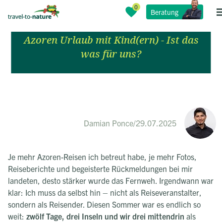
Azoren: Mit Kind auf
Beratung
Entdeckungsreise
Azoren Urlaub mit Kind(ern) - Ist das
was für uns?
Damian Ponce
/
29.07.2025
Je mehr Azoren-Reisen ich betreut habe, je mehr Fotos,
Reiseberichte und begeisterte Rückmeldungen bei mir
landeten, desto stärker wurde das Fernweh. Irgendwann war
klar: Ich muss da selbst hin – nicht als Reiseveranstalter,
sondern als Reisender. Diesen Sommer war es endlich so
weit:
zwölf Tage, drei Inseln und wir drei mittendrin
als