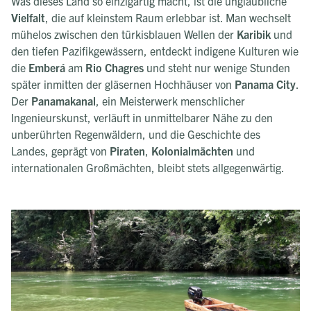
Was dieses Land so einzigartig macht, ist die unglaubliche
Vielfalt
, die auf kleinstem Raum erlebbar ist. Man wechselt
mühelos zwischen den türkisblauen Wellen der
Karibik
und
den tiefen Pazifikgewässern, entdeckt indigene Kulturen wie
die
Emberá
am
Rio Chagres
und steht nur wenige Stunden
später inmitten der gläsernen Hochhäuser von
Panama City
.
Der
Panamakanal
, ein Meisterwerk menschlicher
Ingenieurskunst, verläuft in unmittelbarer Nähe zu den
unberührten Regenwäldern, und die Geschichte des
Landes, geprägt von
Piraten
,
Kolonialmächten
und
internationalen Großmächten, bleibt stets allgegenwärtig.