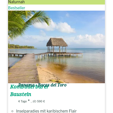
Naturnah
Bestseller
Panama - Bocas del Toro
Kombinierbarer
Baustein
, ab
4 Tage
590 €
Inselparadies mit karibischem Flair