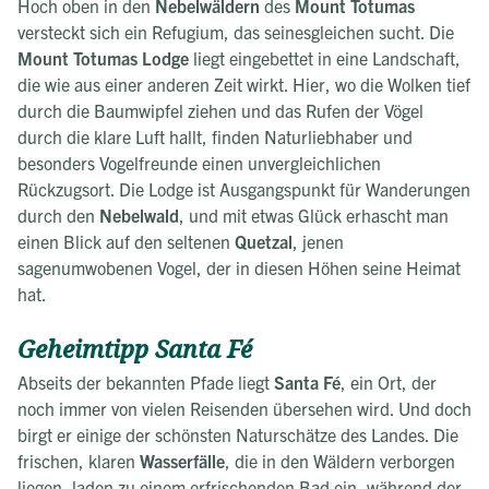
Hoch oben in den
Nebelwäldern
des
Mount Totumas
versteckt sich ein Refugium, das seinesgleichen sucht. Die
Mount Totumas Lodge
liegt eingebettet in eine Landschaft,
die wie aus einer anderen Zeit wirkt. Hier, wo die Wolken tief
durch die Baumwipfel ziehen und das Rufen der Vögel
durch die klare Luft hallt, finden Naturliebhaber und
besonders Vogelfreunde einen unvergleichlichen
Rückzugsort. Die Lodge ist Ausgangspunkt für Wanderungen
durch den
Nebelwald
, und mit etwas Glück erhascht man
einen Blick auf den seltenen
Quetzal
, jenen
sagenumwobenen Vogel, der in diesen Höhen seine Heimat
hat.
Geheimtipp Santa Fé
Abseits der bekannten Pfade liegt
Santa Fé
, ein Ort, der
noch immer von vielen Reisenden übersehen wird. Und doch
birgt er einige der schönsten Naturschätze des Landes. Die
frischen, klaren
Wasserfälle
, die in den Wäldern verborgen
liegen, laden zu einem erfrischenden Bad ein, während der