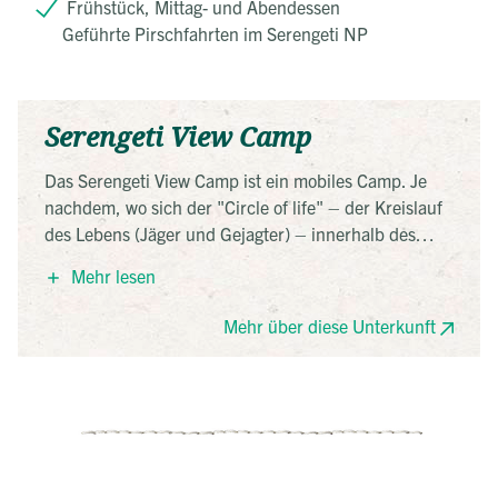
Frühstück, Mittag- und Abendessen
Geführte Pirschfahrten im Serengeti NP
Serengeti View Camp
Das Serengeti View Camp ist ein mobiles Camp. Je
nachdem, wo sich der "Circle of life" – der Kreislauf
des Lebens (Jäger und Gejagter) – innerhalb des
Nationalparks gerade befindet, dahin wandert auch
Mehr lesen
das Camp. Im Verlauf des Jahres werden die
spektakulärsten und natürlich am besten für die
Mehr über diese Unterkunft
Tierbeobachtung geeigneten Stellen ausgewählt,
damit die Besucher immer möglichst nah dran sind
am Leben der Wildtiere. Das Camp bietet allen
nötigen Komfort und verzichtet bewusst auf
überflüssigen Luxus. Geschlafen wird in geräumigen
Canvas-Zelten mit richtigen Betten (keine Liegen).