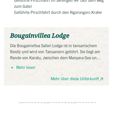
zum Gate)
Geführte Pirschfahrt durch den Ngorongoro Krater
Bougainvillea Lodge
Die Bougainvillea Safari Lodge ist in tansanischem
Besitz und wird von Tansaniern geführt. Sie liegt am
Rande von Karatu, zwischen dem Manyara-See und
dem Ngorongoro-Krater. 32 Gästezimmer mit Doppel-
Mehr lesen
oder Einzelbetten, eigenem Bad, Moskitonetzen,
Kamin und Veranda mit Blick auf die üppigen
Mehr über diese Unterkunft
tropischen Gärten stehen zur Verfügung. Einige
Zimmer haben Durchgangszimmer. Es gibt einen
großen Gemeinschaftsbereich mit Rezeption, Lounge,
Bar, Speisesaal und Geschenkeladen. Der
Swimmingpool befindet sich in der Mitte des
Geländes