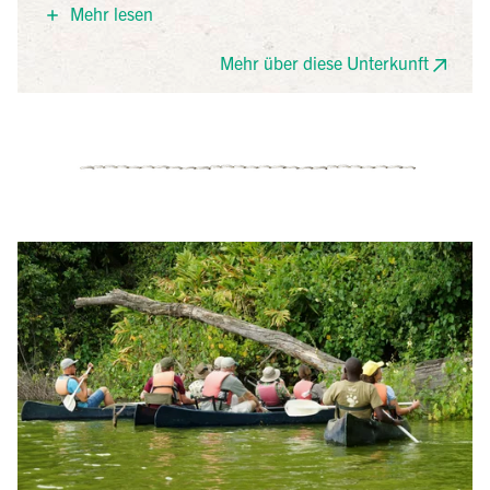
Mehr lesen
gemütlich eingerichteten Bungalows sind um den
Pool der Lodge angeordnet und laden zum
Mehr über diese Unterkunft
Entspannen ein. Für das perfekte Panorama sorgt der
mächtige Mount Meru, der im Hintergrund aus dem
Grün des tropischen Gartens der Lodge und des
Parks herausragt. Im Restaurant werden leckere
Speisen mit frischen Zutaten aus dem hauseigenen
Garten serviert.