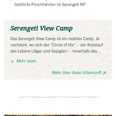
Geführte Pirschfahrten im Serengeti NP
Serengeti View Camp
Das Serengeti View Camp ist ein mobiles Camp. Je
nachdem, wo sich der "Circle of life" – der Kreislauf
des Lebens (Jäger und Gejagter) – innerhalb des
Nationalparks gerade befindet, dahin wandert auch
Mehr lesen
das Camp. Im Verlauf des Jahres werden die
spektakulärsten und natürlich am besten für die
Mehr über diese Unterkunft
Tierbeobachtung geeigneten Stellen ausgewählt,
damit die Besucher immer möglichst nah dran sind
am Leben der Wildtiere. Das Camp bietet allen
nötigen Komfort und verzichtet bewusst auf
überflüssigen Luxus. Geschlafen wird in geräumigen
Canvas-Zelten mit richtigen Betten (keine Liegen).
Jedes Zelt verfügt über ein Bad mit Dusche und WC.