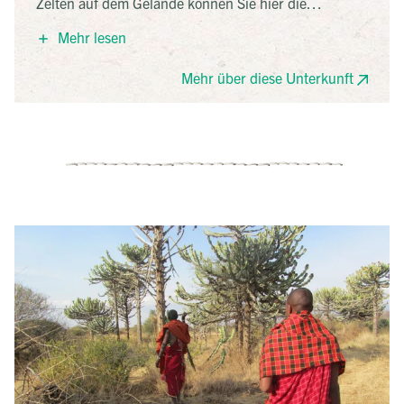
Zelten auf dem Gelände können Sie hier die
Einsamkeit und besondere Atmosphäre des
Mehr lesen
afrikanischen Buschs erleben. Die Zelte sind rustikal,
aber komfortabel eingerichtet und verfügen über eine
Mehr über diese Unterkunft
Toilette und einen Waschtisch. Nachhaltigkeit wird im
Isoitok Tented Camp groß geschrieben – hier können
Sie mit gutem Gewissen entspannen und Ihren
Urlaub genießen!