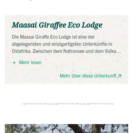
Maasai Giraffee Eco Lodge
Die Maasai Giraffe Eco Lodge ist eine der
abgelegensten und einzigartigsten Unterkünfte in
Ostafrika. Zwischen dem Natronsee und dem Vulkan
Ol Donyoi Lengai gelegen, bietet sie die Möglichkeit,
Mehr lesen
eine Vielzahl von Aktivitäten zu genießen. Sie tauchen
in ein anderes Zeitalter ein, in eine wilde und
Mehr über diese Unterkunft
unberührte Natur, in der die lokale Bevölkerung, vor
allem die Maasai, sowie zahlreiche Vögel und
Wildtiere leben. Sie können sich übrigens an der
Anwesenheit von Giraffen erfreuen, die die Lodge
umrunden.