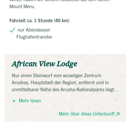
Mount Meru.
Fahrzeit ca. 1 Stunde (40 km)
nur Abendessen
Flughafentransfer
African View Lodge
Nur einen Steinwurf vom wuseligen Zentrum
Arushas, Hauptstadt der Region, entfernt und in
unmittelbarer Nähe des Arusha-Nationalparks liegt
die idyllische African View Lodge. Die zwanzig
Mehr lesen
gemütlich eingerichteten Bungalows sind um den
Pool der Lodge angeordnet und laden zum
Mehr über diese Unterkunft
Entspannen ein. Für das perfekte Panorama sorgt der
mächtige Mount Meru, der im Hintergrund aus dem