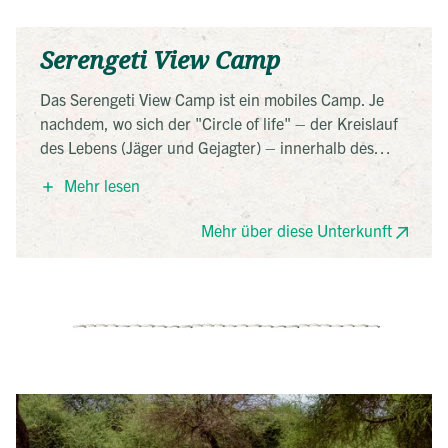
Serengeti View Camp
Das Serengeti View Camp ist ein mobiles Camp. Je
nachdem, wo sich der "Circle of life" – der Kreislauf
des Lebens (Jäger und Gejagter) – innerhalb des
Nationalparks gerade befindet, dahin wandert auch
Mehr lesen
das Camp. Im Verlauf des Jahres werden die
spektakulärsten und natürlich am besten für die
Mehr über diese Unterkunft
Tierbeobachtung geeigneten Stellen ausgewählt,
damit die Besucher immer möglichst nah dran sind
am Leben der Wildtiere. Das Camp bietet allen
nötigen Komfort und verzichtet bewusst auf
überflüssigen Luxus. Geschlafen wird in geräumigen
Canvas-Zelten mit richtigen Betten (keine Liegen).
Jedes Zelt verfügt über ein Bad mit Dusche und WC.
Das Küchenteam sorgt für gesunde und leckere
Verpflegung, während man sich auf Safari befindet.